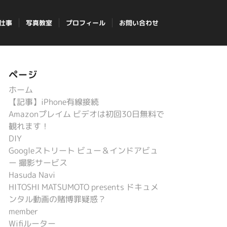
仕事
写真教室
プロフィール
お問い合わせ
ページ
ホーム
【記事】iPhone有線接続
Amazonプレイム ビデオは初回30日無料で
観れます！
DIY
Googleストリート ビュー＆インドアビュ
ー 撮影サービス
Hasuda Navi
HITOSHI MATSUMOTO presents ドキュメ
ンタル動画の賭博罪疑惑？
member
Wifiルーター