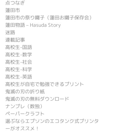
点つなぎ
蓮田市
蓮田市の祭り囃子（蓮田お囃子保存会）
蓮田物語 – Hasuda Story
迷路
連載記事
高校生-国語
高校生-数学
高校生-社会
高校生-科学
高校生-英語
高校生が自宅で勉強できるプリント
鬼滅の刃の折り紙
鬼滅の刃の無料ダウンロード
ナンプレ（数独）
ペーパークラフト
選ぶならエプソンのエコタンク式プリンタ
ーがオススメ！